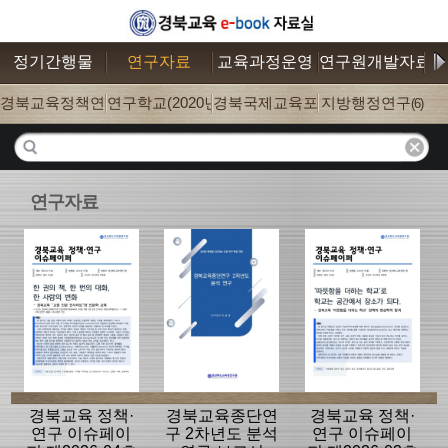
정기간행물
연구자료
교육과정운영
연구원개발자료
경북교육정책연구
연구학교(2020년까지)
경북국제교육포럼
지방행정연구
(75)
(1220)
(5)
(6)
연구자료
경북교육 정책·
경북교육종단연
경북교육 정책·
연구 이슈페이
구 2차년도 분석
연구 이슈페이