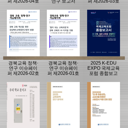
퍼 제2026-04호
연구 보고서
퍼 제2026-03호
(한 권의 책, 한
(‘따뜻함을 더하
번의 대화, 한 사
는 학교’로 학교
람의 변화 - 경북
는 공간에서 장
교육 “교원 인문
소가 되다)
인사이트”와 인
문학 교육)
경북교육 정책·
경북교육 정책·
2025 K-EDU
연구 이슈페이
연구 이슈페이
EXPO 국제교육
퍼 제2026-02호
퍼 제2026-01호
포럼 종합보고
(경북 교육 혁신
('힘이 되는 교육
서
을 위한 경상북
과정'과 경북 교
도교육청연구원
육의 AI·디지털
의 방향)
전환)