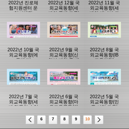
|
|
|
2022년 진로체
2022년 12월 국
2022년 11월 국
험지원센터 운
외교육동향(세
외교육동향(세
영사례집
계의 국제 교류)
계의 에너지 교
육)
등록일 :
등록일 :
등록일 :
2023/02/16
2023/02/01
2023/01/03
분류명 : 교육자
분류명 : 국외교
분류명 : 국외교
료
육동향
육동향
|
|
|
|
|
|
2022년 10월 국
2022년 9월 국
2022년 8월 국
외교육동향(에
외교육동향(신
외교육동향(IB
듀테크)
학기 개학 준비)
교육과정)
페이지:156, 방
페이지:8, 방
페이지:6, 방
문:25,561
문:3,951
문:4,257
등록일 :
등록일 :
등록일 :
2022/12/28
2022/12/01
2022/11/09
분류명 : 국외교
분류명 : 국외교
분류명 : 국외교
육동향
육동향
육동향
|
|
|
|
|
|
2022년 7월 국
2022년 6월 국
2022년 5월 국
외교육동향(세
외교육동향(마
외교육동향(민
계 각국의 수영
을교육공동체)
주 시민 교육)
페이지:106, 방
페이지:4, 방
페이지:4, 방
교육)
문:959
문:491
문:161
등록일 :
등록일 :
등록일 :
6
7
8
9
10
2022/10/13
2022/09/01
2022/08/11
분류명 : 국외교
분류명 : 국외교
분류명 : 국외교
육동향
육동향
육동향