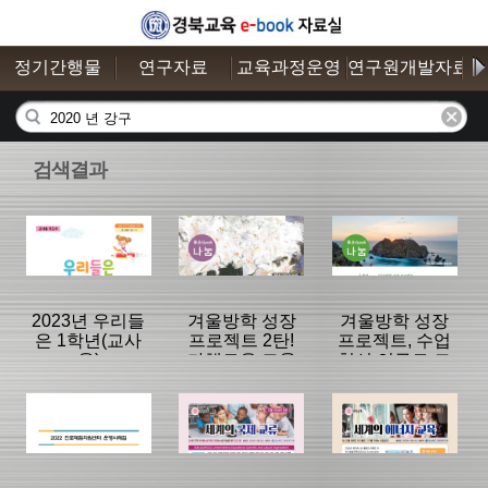
정기간행물
연구자료
교육과정운영
연구원개발자료
검색결과
2023년 우리들
겨울방학 성장
겨울방학 성장
은 1학년(교사
프로젝트 2탄!
프로젝트, 수업
용)
다채로운 교육
혁신 연구로 도
자료의 향연
약하기!"2022학
"2022년도 전국
년도 우수 수업
분류명 : 우리들
분류명 : 좋은
분류명 : 좋은
교육자료전 우
혁신 실천사례"
은1학년
gyo6 나눔
gyo6 나눔
수 사례"(좋은
(좋은gyo6나눔
gyo6나눔 2023
2023년 1월호)
년 2월호)