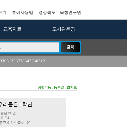
보기
|
뷰어사용법
|
경상북도교육청연구원
교육자료
도서관운영
393631353738343330312
10
11
자유 학기
진로
수학
17
18
방안
2020 년 강구
다문화
정렬기능 :
등록일
.
인기도
 우리들은 1학년
리들은1학년
/01/04
:78,013, 만족도:100