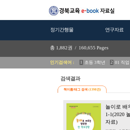
정기간행물
연구자료
총
1,882
권 /
160,655
Pages
1
2
인기검색어 :
초등 3학년
01 직
5
6
2024 교육 정책
활
12
13
정착 방안 연구
검색결과
19
20
초등
교과서
책이름/태그 검색
(1398건)
놀이로 배
1-1(20
자료)