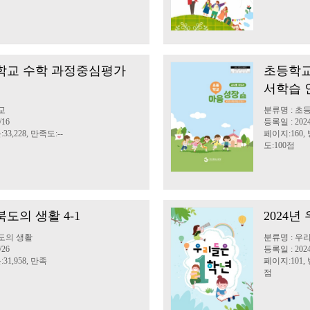
등학교 수학 과정중심평가
초등학교
서학습 
교
분류명 : 초
/16
등록일 : 2024
33,228, 만족도:--
페이지:160, 
도:100점
북도의 생활 4-1
2024년
도의 생활
분류명 : 우
/26
등록일 : 2024
31,958, 만족
페이지:101, 
점