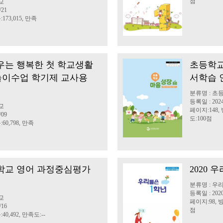
점
교
/21
173,015, 만족
우는 행복한 첫 학교생활
초등학교
20 놀이수업 학기제 교사용
서학습 
분류명 : 초
등록일 : 2024
교
페이지:148, 
/09
도:100점
60,798, 만족
등학교 영어 과정중심평가
2020 
분류명 : 우
등록일 : 2020
교
페이지:98, 방
/16
점
40,492, 만족도:--