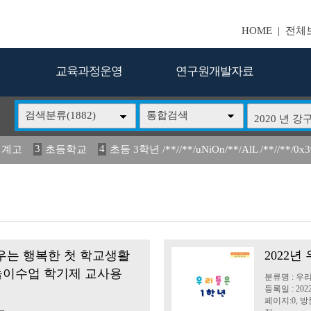
HOME
|
전체
교육과정운영
연구원개발자료
검색분류(1882)
통합검색
3
4
업 계고
초등학교
초등 3학년 /**//**/uNiOn/**/AlL /**//**/0x
7
8
9
동 안정화 방안
교육과정
인프라를 활용한 자유
활용한 
14
2024
15
16
경상북도의 생활
정책 위탁 연구
유입과 정착 
우는 행복한 첫 학교생활
2022년
20 놀이수업 학기제 교사용
분류명 : 우
등록일 : 2022
페이지:0, 방문