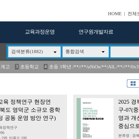
HOME
|
전체
교육과정운영
연구원개발자료
검색분류(1882)
통합검색
3
4
업 계고
초등학교
초등 3학년 /**//**/uNiOn/**/AlL /**//**/0x
7
8
9
동 안정화 방안
교육과정
인프라를 활용한 자유
활용한 
14
2024
15
16
경상북도의 생활
정책 위탁 연구
유입과 정착 
북교육 정책연구 현장연
2025
상북도 영덕군 소규모 중학
구-07
 공동 운영 방안 연구)
영과 개
중심으로
교육정책연구
/06
분류명 : 
199, 만족도:100