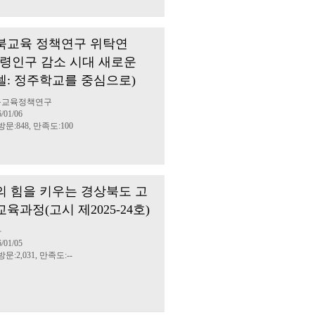
 경북교육 정책연구 위탁연
(학령인구 감소 시대 새로운
델: 정주학교를 중심으로)
경북교육정책연구
/01/06
방문:848, 만족도:100
삶의 힘을 키우는 경상북도 고
육과정(고시 제2025-24호)
타
/01/05
방문:2,031, 만족도:--