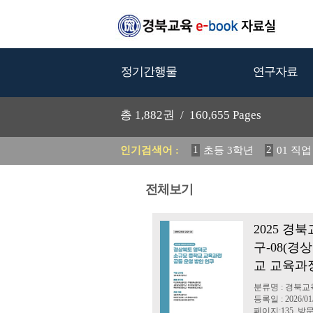
정기간행물
연구자료
총
1,882
권 /
160,655
Pages
1
2
인기검색어 :
초등 3학년
01 직
5
6
2024 교육 정책
활
12
13
정착 방안 연구
전체보기
19
20
초등
교과서
2025 경
구-08(경
교 교육과정
분류명 : 경북
등록일 : 2026/01
페이지:135, 방문: