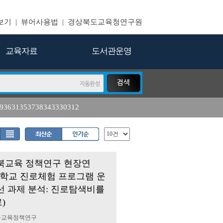
보기
|
뷰어사용법
|
경상북도교육청연구원
교육자료
도서관운영
393631353738343330312
10
11
자유 학기
진로
수학
17
18
방안
2020 년 강구
다문화
 경북교육 정책연구 현장연
(중학교 진로체험 프로그램 운
선 과제 분석: 진로탐색비를
)
경북교육정책연구