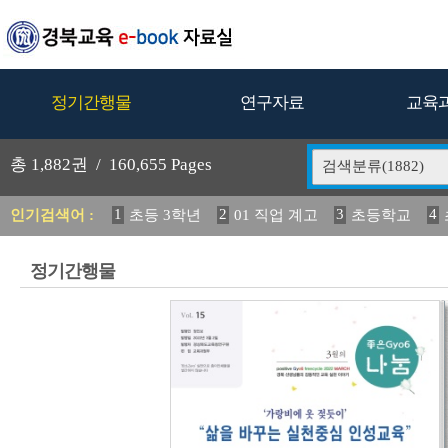
정기간행물
연구자료
교육
총
1,882
권 /
160,655
Pages
검색분류(1882)
1
2
3
4
인기검색어 :
초등 3학년
01 직업 계고
초등학교
5
6
7
2024 교육 정책
활동 안정화 방안
교육
12
13
14
20
정착 방안 연구
경상북도의 생활
정기간행물
19
20
초등
교과서