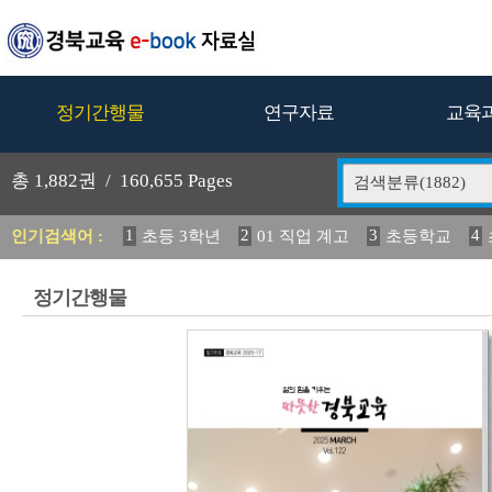
정기간행물
연구자료
교육
총
1,882
권 /
160,655
Pages
검색분류(1882)
1
2
3
4
인기검색어 :
초등 3학년
01 직업 계고
초등학교
5
6
7
2024 교육 정책
활동 안정화 방안
교육
12
13
14
20
정착 방안 연구
경상북도의 생활
정기간행물
19
20
초등
교과서