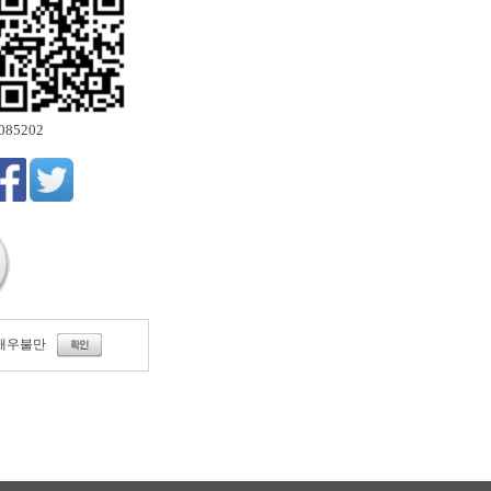
_085202
매우불만