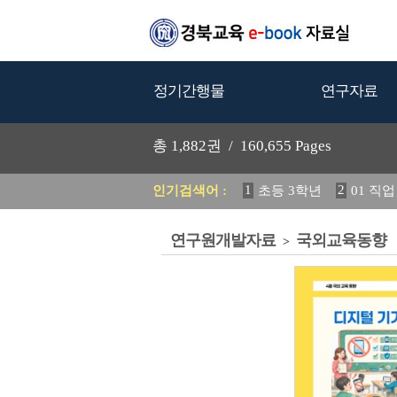
정기간행물
연구자료
총
1,882
권 /
160,655
Pages
1
2
인기검색어 :
초등 3학년
01 직
5
6
2024 교육 정책
활
12
13
2
정착 방안 연구
연구원개발자료
국외교육동향
19
20
초등
교과서
>