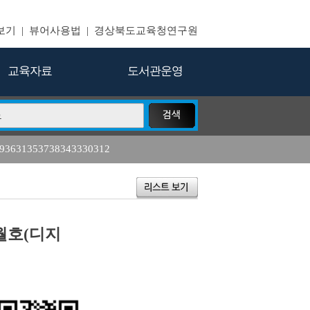
보기
|
뷰어사용법
|
경상북도교육청연구원
교육자료
도서관운영
393631353738343330312
10
11
자유 학기
진로
수학
17
18
구
다문화
정책 위탁 연구
4월호(디지