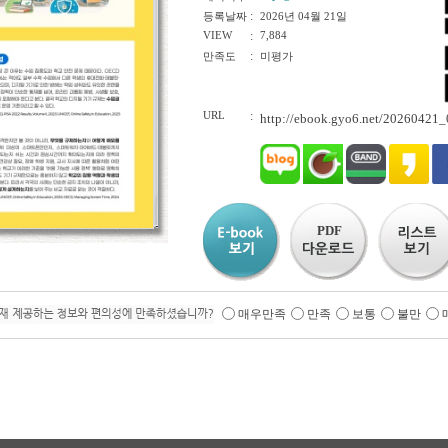
:
등록날짜
2026년 04월 21일
VIEW
:
7,884
:
만족도
미평가
URL
:
http://ebook.gyo6.net/20260421
PDF
매우만족
만족
보통
불만