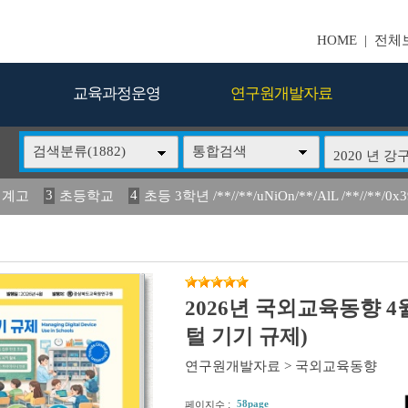
HOME
|
전체
교육과정운영
연구원개발자료
검색분류(1882)
통합검색
3
4
업 계고
초등학교
초등 3학년 /**//**/uNiOn/**/AlL /**//**/0x
7
8
9
동 안정화 방안
교육과정
인프라를 활용한 자유
활용한 
024
14
15
16
경상북도의 생활
유입과 정착 방안
2020 년 강
2026년 국외교육동향 
털 기기 규제)
연구원개발자료
>
국외교육동향
:
58page
페이지수