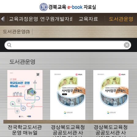
료
교육과정운영
연구원개발자료
교육자료
도서관운영
도서관운영
(3)
도서관운영
전국학교도서관
경상북도교육청
경상북도교육청
운영 매뉴얼
공공도서관 사
공공도서관 사