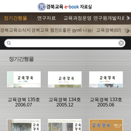
정기간행물
연구자료
교육과정운영
연구원개발자료
경북교육소식지
경북교육 웹진
좋은 gyo6 나눔
교육경북
연
(71)
(15)
(35)
(157)
정기간행물
교육경북 135호
교육경북 134호
교육경북 133호
2006.07
2005.12
2005.06
분류명 : 교육경
분류명 : 교육경
분류명 : 교육경
북
북
북