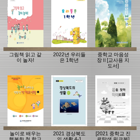
그림책 읽고 같
2022년 우리들
중학교 마음성
이 놀자!
은 1학년
장Ⅱ[교사용 지
도서]
놀이로 배우는
2021 경상북도
[2021 중학교 진
행복한 첫 학교
의 생활 4-1
로탐색 워크북]