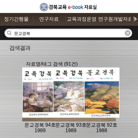
정기간행물
연구자료
교육과정운영
연구원개발자료
검색결과
자료명/태그 검색 (91건)
문교경북 94호
문교경북 93호
문교경북 92호
1989
1989
1988