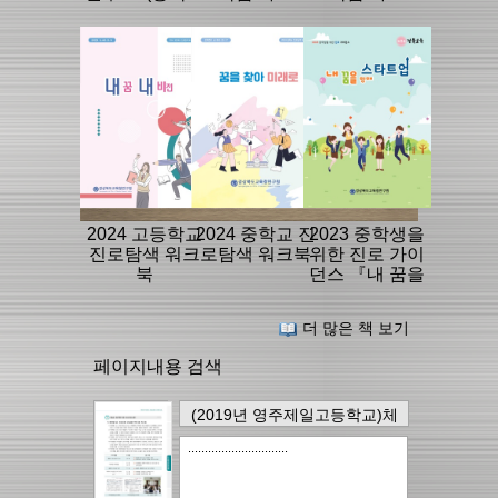
진로체험 프로
그램 운영과 개
선 과제 분석: 진
로탐색비를 중
심으로)
2024 고등학교
2024 중학교 진
2023 중학생을
진로탐색 워크
로탐색 워크북
위한 진로 가이
북
던스 『내 꿈을
향해 스타트
업』
더 많은 책 보기
페이지내용 검색
(2019년 영주제일고등학교)체
육교육 거점학교 운영을 통한
..............................
진로역량 신장
의
17page
에
서..
17건