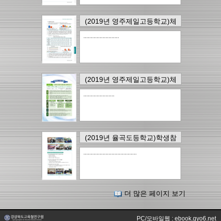
(2019년 영주제일고등학교)체
육교육 거점학교 운영을 통한
........................
진로역량 신장
의
25page
에
서..
13건
(2019년 영주제일고등학교)체
육교육 거점학교 운영을 통한
.....................
진로역량 신장
의
3page
에서..
12건
(2019년 율곡도등학교)학생참
여형 교육과정운영을 통한글로
....................................
컬 융합 인재 육성 방안
의
19page
에서..
12건
더 많은 페이지 보기
PC/모바일웹 : ebook.gyo6.net